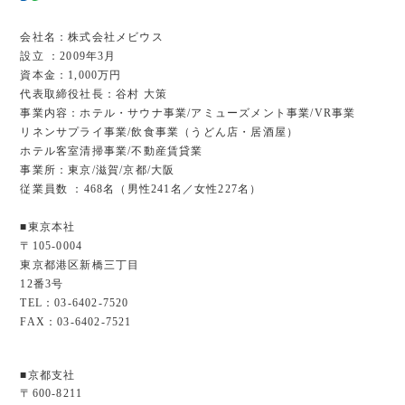
会社名：株式会社メビウス
設立 ：2009年3月
資本金：1,000万円
代表取締役社長：谷村 大策
事業内容：ホテル・サウナ事業/アミューズメント事業/VR事業
リネンサプライ事業/飲食事業（うどん店・居酒屋）
ホテル客室清掃事業/不動産賃貸業
事業所：東京/滋賀/京都/大阪
従業員数 ：468名（男性241名／女性227名）
■東京本社
〒105-0004
東京都港区新橋三丁目
12番3号
TEL：03-6402-7520
FAX：03-6402-7521
■京都支社
〒600-8211