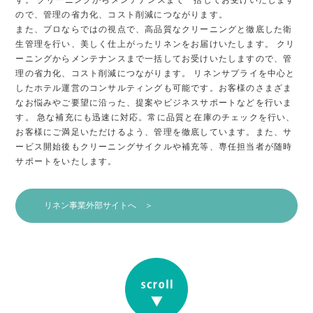
す。
クリーニングからメンテナンスまで一括してお受けいたします
ので、管理
の省力化、コスト削減につながります。
また、プロならではの視点で、高品質なクリーニングと徹底した衛
生管理
を行い、美しく仕上がったリネンをお届けいたします。
クリ
ーニングからメンテナンスまで一括してお受けいたしますので、管
理
の省力化、コスト削減につながります。
リネンサプライを中心と
したホテル運営のコンサルティングも可能です。
お客様のさまざま
なお悩みやご要望に沿った、提案やビジネスサポートな
どを行いま
す。
急な補充にも迅速に対応。常に品質と在庫のチェックを行い、
お客様にご
満足いただけるよう、管理を徹底しています。また、サ
ービス開始後もク
リーニングサイクルや補充等、専任担当者が随時
サポートをいたします。
リネン事業外部サイトへ ＞