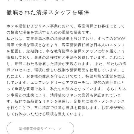
徹底された清掃スタッフを確保
ホテル運営およびリネン事業において、客室清掃はお客様にとって
の快適
な滞在を実現するための重要な要素です。
私たちは、業界最高水準の清掃基準を設けており、すべての客室が
清潔で
快適な環境となるよう、客室清掃責任者は日本人のスタッフ
を配置し、定
期的に丁寧な教育指導を清掃スタッフに行き届くよう
徹底しており、最新
の清掃技術と手法を習得しています。これによ
り、細部にわたる徹底した
清掃が実現されます。
また、私たちの清
掃プロセスは、環境に優しい洗剤や清掃用品を使用して
います。こ
れにより、お客様の健康を守るだけでなく、持続可能な運営を
実現
しています。エコフレンドリーなアプローチは、現代の旅行者にと
っ
て重要な要素であり、私たちの強みとなっています。
さらにリネ
ン事業との連携により、清掃後のリネンの品質も保証されてい
ま
す。新鮮で高品質なリネンを使用し、定期的に洗浄・メンテナンス
を行
うことで、常に清潔で快適な寝具を提供します。お客様が安心
してお休み
いただける環境を整えています。
清掃事業外部サイトへ ＞